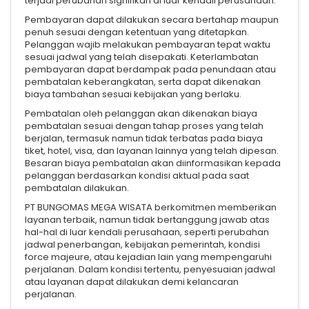
terjadi perubahan signifikan di luar kendali perusahaan.
Pembayaran dapat dilakukan secara bertahap maupun
penuh sesuai dengan ketentuan yang ditetapkan.
Pelanggan wajib melakukan pembayaran tepat waktu
sesuai jadwal yang telah disepakati. Keterlambatan
pembayaran dapat berdampak pada penundaan atau
pembatalan keberangkatan, serta dapat dikenakan
biaya tambahan sesuai kebijakan yang berlaku.
Pembatalan oleh pelanggan akan dikenakan biaya
pembatalan sesuai dengan tahap proses yang telah
berjalan, termasuk namun tidak terbatas pada biaya
tiket, hotel, visa, dan layanan lainnya yang telah dipesan.
Besaran biaya pembatalan akan diinformasikan kepada
pelanggan berdasarkan kondisi aktual pada saat
pembatalan dilakukan.
PT BUNGOMAS MEGA WISATA berkomitmen memberikan
layanan terbaik, namun tidak bertanggung jawab atas
hal-hal di luar kendali perusahaan, seperti perubahan
jadwal penerbangan, kebijakan pemerintah, kondisi
force majeure, atau kejadian lain yang mempengaruhi
perjalanan. Dalam kondisi tertentu, penyesuaian jadwal
atau layanan dapat dilakukan demi kelancaran
perjalanan.