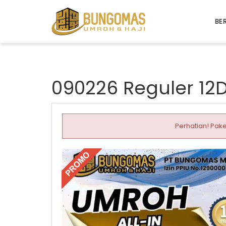
BE
090226 Reguler 12D
Perhatian! Pake